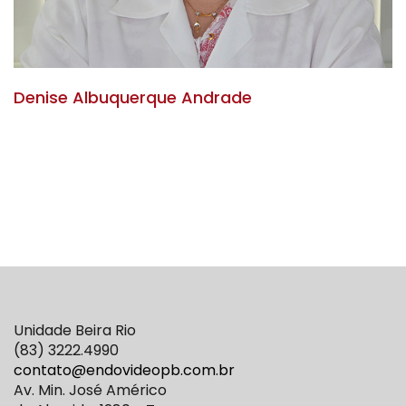
Denise Albuquerque Andrade
Unidade Beira Rio
(83) 3222.4990
contato@endovideopb.com.br
Av. Min. José Américo